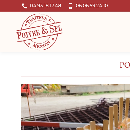
04.93.18.17.48
06.06.59.24.10
PO