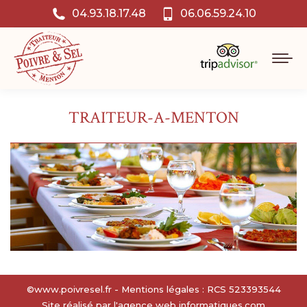
04.93.18.17.48
06.06.59.24.10
TRAITEUR-A-MENTON
©www.poivresel.fr - Mentions légales : RCS 523393544
Site réalisé par l'agence web
informatiques.com